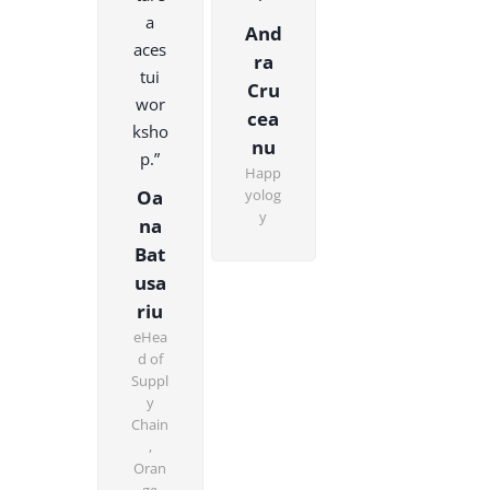
a
And
aces
ra
tui
Cru
wor
cea
ksho
nu
p.”
Happ
Oa
yolog
y
na
Bat
usa
riu
eHea
d of
Suppl
y
Chain
,
Oran
ge