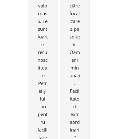
valo
către
roas
focal
ă. Le
izare
sunt
a pe
foart
soluț
e
ii.
recu
Oam
nosc
eni
ătoa
min
re
unați
Petr
.
ei și
Facil
lui
itato
Ian
ri
pent
extr
ru
aord
facili
inari
tare
.”