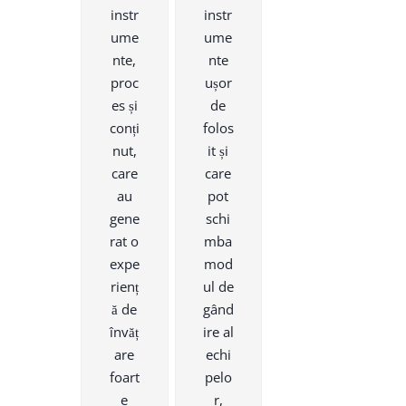
instr
instr
ume
ume
nte,
nte
proc
ușor
es și
de
conți
folos
nut,
it și
care
care
au
pot
gene
schi
rat o
mba
expe
mod
rienț
ul de
ă de
gând
învăț
ire al
are
echi
foart
pelo
e
r,