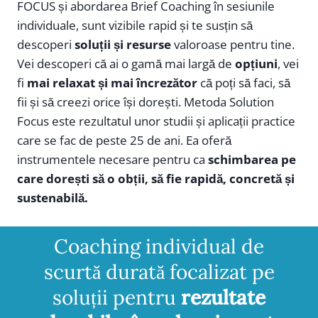
FOCUS și abordarea Brief Coaching în sesiunile
individuale, sunt vizibile rapid și te susțin să
descoperi
soluții și resurse
valoroase pentru tine.
Vei descoperi că ai o gamă mai largă de
opțiuni
, vei
fi
mai relaxat și mai încrezător
că poți să faci, să
fii și să creezi orice își dorești. Metoda Solution
Focus este rezultatul unor studii și aplicații practice
care se fac de peste 25 de ani. Ea oferă
instrumentele necesare pentru ca
schimbarea pe
care dorești să o obții, să fie rapidă, concretă și
sustenabilă.
Coaching individual de
scurtă durată focalizat pe
soluții pentru
rezultate