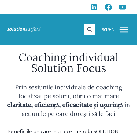
Skip
to
content
RO
/
EN
Coaching individual
Solution Focus
Prin sesiunile individuale de coaching
focalizat pe soluții, obții o mai mare
claritate, eficiență, eficacitate și ușurință
în
acțiunile pe care dorești să le faci
Beneficiile pe care le aduce metoda SOLUTION