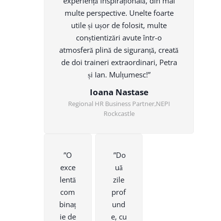
experiență inspirațională, din mai
multe perspective. Unelte foarte
utile și ușor de folosit, multe
conștientizări avute într-o
atmosferă plină de siguranță, creată
de doi traineri extraordinari, Petra
și Ian. Mulțumesc!”
Ioana Nastase
Regional HR Business Partner,NEPI
Rockcastle
”O
”Do
exce
uă
lentă
zile
com
prof
binaț
und
ie de
e, cu