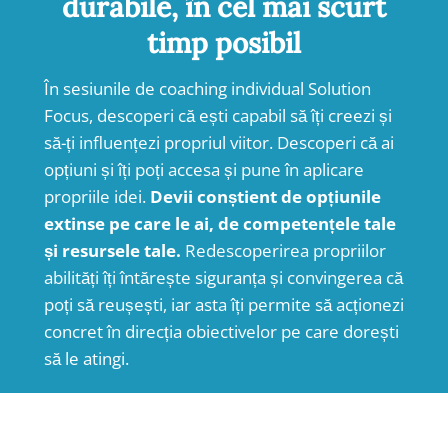
durabile, în cel mai scurt
timp posibil
În sesiunile de coaching individual Solution
Focus, descoperi că ești capabil să îți creezi și
să-ți influențezi propriul viitor. Descoperi că ai
opțiuni și îți poți accesa și pune în aplicare
propriile idei.
Devii conștient de opțiunile
extinse pe care le ai, de competențele tale
și resursele tale.
Redescoperirea propriilor
abilități îți întărește siguranța și convingerea că
poți să reușești, iar asta îți permite să acționezi
concret în direcția obiectivelor pe care dorești
să le atingi.