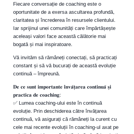
Fiecare conversație de coaching este o
oportunitate de a exersa ascultarea profundă,
claritatea și încrederea în resursele clientului.
Iar sprijinul unei comunități care împărtășește
aceleași valori face această călătorie mai
bogată și mai inspiratoare.
Vă invităm să rămâneți conectați, să practicați
constant și să vă bucurați de această evoluție
continuă – împreună.
𝐃𝐞 𝐜𝐞 𝐬𝐮𝐧𝐭 𝐢𝐦𝐩𝐨𝐫𝐭𝐚𝐧𝐭𝐞 𝐢̂𝐧𝐯𝐚̆𝐭̦𝐚𝐫𝐞𝐚 𝐜𝐨𝐧𝐭𝐢𝐧𝐮𝐚̆ 𝐬̦𝐢
𝐩𝐫𝐚𝐜𝐭𝐢𝐜𝐚 𝐝𝐞 𝐜𝐨𝐚𝐜𝐡𝐢𝐧𝐠:
✅ Lumea coaching-ului este în continuă
evoluție. Prin deschiderea către învățarea
continuă, vă asigurați că rămâneți la curent cu
cele mai recente evoluții în coaching-ul axat pe