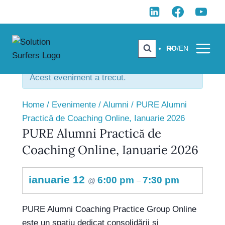
Skip
to
content
RO
/
EN
Acest eveniment a trecut.
Home
/
Evenimente
/
Alumni
/
PURE Alumni
Practică de Coaching Online, Ianuarie 2026
PURE Alumni Practică de
Coaching Online, Ianuarie 2026
ianuarie 12
6:00 pm
7:30 pm
@
–
PURE Alumni Coaching Practice Group Online
este un spațiu dedicat consolidării și