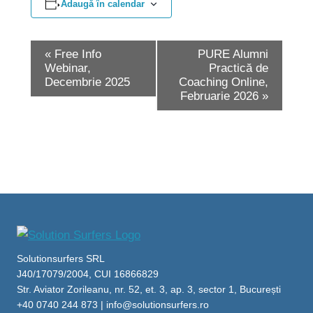
Adaugă în calendar
N
«
Free Info
PURE Alumni
Webinar,
Practică de
a
Decembrie 2025
Coaching Online,
v
Februarie 2026
»
i
g
a
r
e
î
Solutionsurfers SRL
n
J40/17079/2004, CUI 16866829
Str. Aviator Zorileanu, nr. 52, et. 3, ap. 3, sector 1, București
E
+40 0740 244 873 | info@solutionsurfers.ro