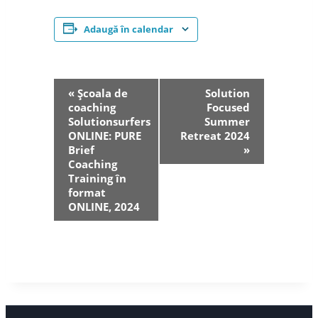
Adaugă în calendar
Navigare
«
Școala de
Solution
coaching
Focused
în
Solutionsurfers
Summer
ONLINE: PURE
Retreat 2024
Eveniment
Brief
»
Coaching
Training în
format
ONLINE, 2024