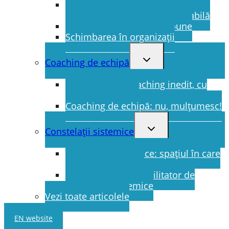
Brief Coaching: Pur și simplu, o
invitație la schimbare sustenabilă
Arta de a pune întrebări bune
Schimbarea în organizații
Toggle
Coaching de echipă
child
menu
Un proiect de coaching inedit, cu
succes răsunător
Coaching de echipă: nu, mulțumesc!
Toggle
Constelații sistemice
child
menu
Constelații sistemice: spațiul în care
are loc vindecarea
Povestea mea ca facilitator de
constelații sistemice
Vezi toate articolele
EN website