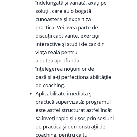
îndelungată și variată, axați pe
soluții, care au o bogată
cunoaștere și expertiză
practică. Vei avea parte de
discuții captivante, exerciții
interactive și studii de caz din
viața reală pentru
a putea aprofunda
înțelegerea noțiunilor de
bază și a-ți perfecționa abilitățile
de coaching.
Aplicabilitate imediată și
practică supervizată: programul
este astfel structurat astfel încât
să înveți rapid și ușor,prin sesiuni
de practică și demonstrații de
coaching, pentru ca tu