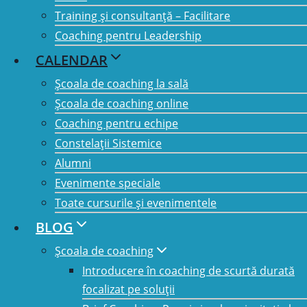
Decembrie 2024,
Training și consultanță – Facilitare
Coaching pentru Leadership
București
CALENDAR
iunie 5, 2024
9:00 am
Școala de coaching la sală
@
–
Școala de coaching online
decembrie 6, 2024
5:00 pm
@
Coaching pentru echipe
Constelații Sistemice
Alumni
Evenimente speciale
Toate cursurile și evenimentele
BLOG
Școala de coaching
Introducere în coaching de scurtă durată
focalizat pe soluții