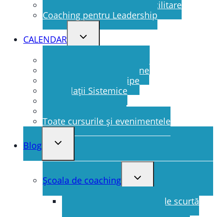
Training și consultanță – Facilitare
Coaching pentru Leadership
Toggle
CALENDAR
child
menu
Școala de coaching la sală
Școala de coaching online
Coaching pentru echipe
Constelații Sistemice
Alumni
Evenimente speciale
Toate cursurile și evenimentele
Toggle
Blog
child
menu
Toggle
Școala de coaching
child
menu
Introducere în coaching de scurtă
durată focalizat pe soluții