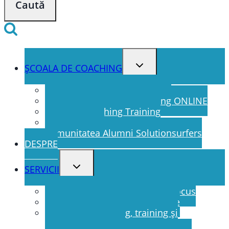
Toggle
ȘCOALA DE COACHING
child
menu
PURE Brief Coaching Training
PURE Brief Coaching Training ONLINE
Modul 1 Coaching Training
Certificare ICF
Comunitatea Alumni Solutionsurfers
DESPRE
Toggle
SERVICII
child
menu
Coaching individual Solution Focus
Cursuri coaching pentru echipe
Servicii de coaching, training și
consultanță online