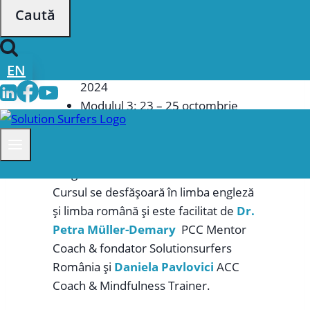
după:
în practică pe parcursul a
12 zile de
curs
în total, astfel:
Modulul 1: 5 – 7 iunie 2024
Modulul 2: 11 – 13 septembrie
EN
2024
Modulul 3: 23 – 25 octombrie
2024
Modulul 4: 4 – 6 decembrie 2024
Program: 9:00 – 17:00
Cursul se desfășoară în limba engleză
și limba română și este facilitat de
Dr.
Petra Müller-Demary
PCC Mentor
Coach & fondator Solutionsurfers
România și
Daniela Pavlovici
ACC
Coach & Mindfulness Trainer.