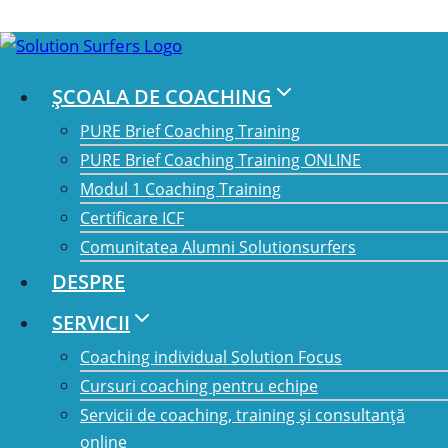
Skip
to
ȘCOALA DE COACHING
content
PURE Brief Coaching Training
Acest eveniment a trecut.
PURE Brief Coaching Training ONLINE
Modul 1 Coaching Training
Home
/
Evenimente
/
Școala de
Certificare ICF
coaching cursuri
/
Școala de coaching:
Comunitatea Alumni Solutionsurfers
PURE Brief Coaching Training, Iunie –
DESPRE
Decembrie 2024, București
Școala de
SERVICII
coaching: PURE
Coaching individual Solution Focus
Cursuri coaching pentru echipe
Brief Coaching
Servicii de coaching, training și consultanță
Training, Iunie –
online