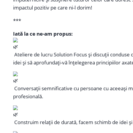
impactul pozitiv pe care ni-l dorim!
***
Iată la ce ne-am propus:
Ateliere de lucru Solution Focus și discuții conduse de
idei și să aprofundați-vă înțelegerea principiilor axate
Conversații semnificative cu persoane cu aceeași me
profesională.
Construim relații de durată, facem schimb de idei și 