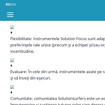
RO
/
EN
Orientate spre acțiune: Aceste instrumente sunt orien
practice. Fie că este vorba de planificarea acțiunii, 
concreți către rezultatele dorite.
Flexibilitate: Instrumentele Solution Focus sunt adapta
preferințele tale unice (precum și a echipei și/sau org
incertitudine.
Evaluare: În cele din urmă, instrumentele axate pe sol
și să înveți din eșecuri.
Comunitate: comunitatea Solutionsurfers este un eco
împuternicire și susținere tuturor celor care dores