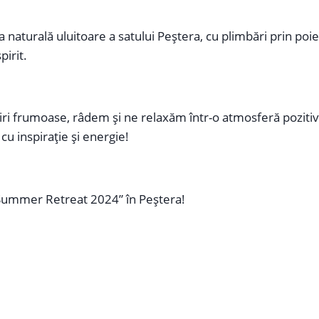
turală uluitoare a satului Peștera, cu plimbări prin poieni
pirit.
i frumoase, râdem și ne relaxăm într-o atmosferă pozitivă,
cu inspirație și energie!
 Summer Retreat 2024” în Peștera!