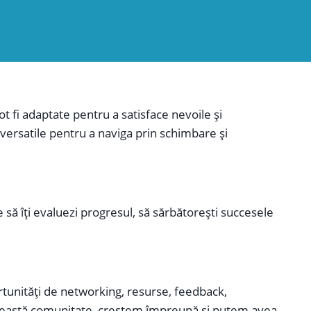
 acționabili și pe punerea în aplicare a unor soluții
trumentele Solution Focus te vor ajuta să faci pași
ot fi adaptate pentru a satisface nevoile și
i versatile pentru a naviga prin schimbare și
e să îți evaluezi progresul, să sărbătorești succesele
tunități de networking, resurse, feedback,
n această comunitate, creștem împreună și putem avea