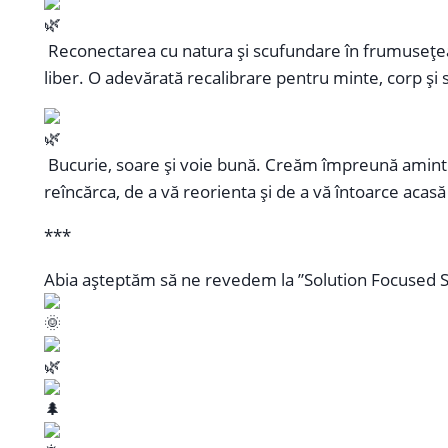
Reconectarea cu natura și scufundare în frumusețea na
liber. O adevărată recalibrare pentru minte, corp și s
Bucurie, soare și voie bună. Creăm împreună amintir
reîncărca, de a vă reorienta și de a vă întoarce acasă 
***
Abia așteptăm să ne revedem la ”Solution Focused