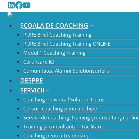
Skip
to
content
ȘCOALA DE COACHING
PURE Brief Coaching Training
PURE Brief Coaching Training ONLINE
Acest eveniment a trecut.
Modul 1 Coaching Training
Certificare ICF
Home
/
Evenimente
/
Evenimente Speciale
/
Soluti
Comunitatea Alumni Solutionsurfers
Solution Focused Summer R
DESPRE
SERVICII
august 29, 2024
septembrie 1
5:00 pm
@
–
Coaching individual Solution Focus
Cursuri coaching pentru echipe
Devenită deja tradiție, întâlnirea anuală a comu
Servicii de coaching, training și consultanță onlin
revedem cu mulți dintre voi la ”Solution Focused
Training și consultanță – Facilitare
Solutionsurfers, cu multe interacțiuni semnificat
Coaching pentru Leadership