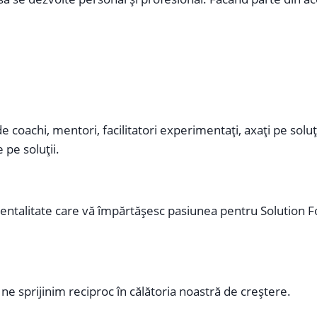
 coachi, mentori, facilitatori experimentați, axați pe soluți
 pe soluții.
ntalitate care vă împărtășesc pasiunea pentru Solution Fo
ne sprijinim reciproc în călătoria noastră de creștere.