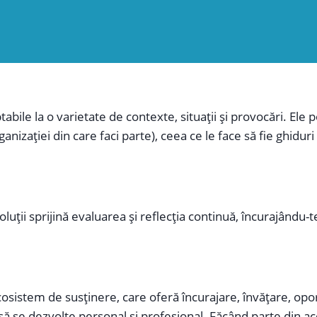
tate spre acțiune, concentrându-se pe identificarea pașilor
de stabilirea obiectivelor sau de proiectarea de acțiuni, ins
bile la o varietate de contexte, situații și provocări. Ele p
anizației din care faci parte), ceea ce le face să fie ghidur
uții sprijină evaluarea și reflecția continuă, încurajându-t
sistem de susținere, care oferă încurajare, învățare, opor
c să se dezvolte personal și profesional. Făcând parte di