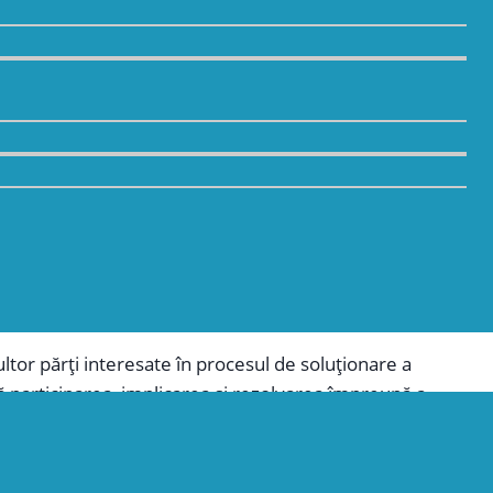
alizezi asupra a ceea ce funcționează și a ceea ce
 ajuta să te concentrezi asupra aspectelor pozitive și
tale de schimbare, vei dobândi un sentiment de
or părți interesate în procesul de soluționare a
ză participarea, implicarea și rezolvarea împreună a