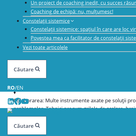
Un proiect de coaching inedit, cu succes răsu
Coaching de echipă: nu, mulțumesc!
Constelații sistemice
Concentrare: Prin direcționarea atenției de la proble
Constelații sistemice: spațiul în care are loc v
poate fi îmbunătățit. Tehnici precum întrebările de sc
Povestea mea ca facilitator de constelații sist
a posibilităților de schimbare.
Vezi toate articolele
Responsabilizare: prin recunoașterea expertizei și ex
Căutare
autonomie și încredere în capacitatea ta extraordina
RO
/
EN
Colaborarea: Multe instrumente axate pe soluții pro
problemelor. Tehnici precum grilele de scalare, brain
problemelor.
Căutare