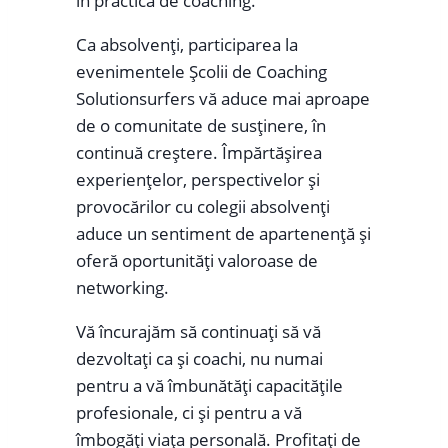
în practica de coaching.
Ca absolvenți, participarea la
evenimentele Școlii de Coaching
Solutionsurfers vă aduce mai aproape
de o comunitate de susținere, în
continuă creștere. Împărtășirea
experiențelor, perspectivelor și
provocărilor cu colegii absolvenți
aduce un sentiment de apartenență și
oferă oportunități valoroase de
networking.
Vă încurajăm să continuați să vă
dezvoltați ca și coachi, nu numai
pentru a vă îmbunătăți capacitățile
profesionale, ci și pentru a vă
îmbogăți viața personală. Profitați de