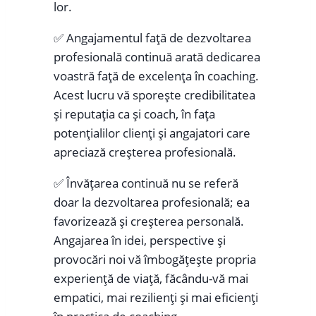
lor.
✅ Angajamentul față de dezvoltarea
profesională continuă arată dedicarea
voastră față de excelența în coaching.
Acest lucru vă sporește credibilitatea
și reputația ca și coach, în fața
potențialilor clienți și angajatori care
apreciază creșterea profesională.
✅ Învățarea continuă nu se referă
doar la dezvoltarea profesională; ea
favorizează și creșterea personală.
Angajarea în idei, perspective și
provocări noi vă îmbogățește propria
experiență de viață, făcându-vă mai
empatici, mai rezilienți și mai eficienți