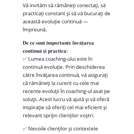
Vă invităm să rămâneți conectați, să
practicați constant și să vă bucurați de
această evoluție continuă —
împreună.
𝐃𝐞 𝐜𝐞 𝐬𝐮𝐧𝐭 𝐢𝐦𝐩𝐨𝐫𝐭𝐚𝐧𝐭𝐞 𝐢̂𝐧𝐯𝐚̆𝐭̦𝐚𝐫𝐞𝐚
𝐜𝐨𝐧𝐭𝐢𝐧𝐮𝐚̆ 𝐬̦𝐢 𝐩𝐫𝐚𝐜𝐭𝐢𝐜𝐚:
✅ Lumea coaching-ului este în
continuă evoluție. Prin deschiderea
către învățarea continuă, vă asigurați
că rămâneți la curent cu cele mai
recente evoluții în coaching-ul axat pe
soluții. Acest lucru vă ajută și vă oferă
inspirație să oferiți cel mai eficient și
relevant sprijin clienților voștri.
✅ Nevoile clienților și contextele