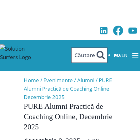
Skip
to
content
Căutare
RO
/
EN
Acest eveniment a trecut.
Home
/
Evenimente
/
Alumni
/
PURE
Alumni Practică de Coaching Online,
Decembrie 2025
PURE Alumni Practică de
Coaching Online, Decembrie
2025