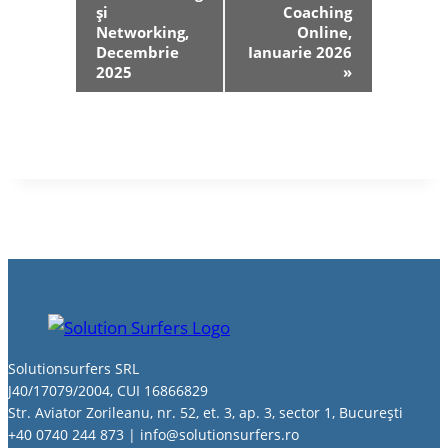
în
și
Coaching
Networking,
Online,
Eveniment
Decembrie
Ianuarie 2026
2025
»
Solutionsurfers SRL
J40/17079/2004, CUI 16866829
Str. Aviator Zorileanu, nr. 52, et. 3, ap. 3, sector 1, București
+40 0740 244 873 | info@solutionsurfers.ro