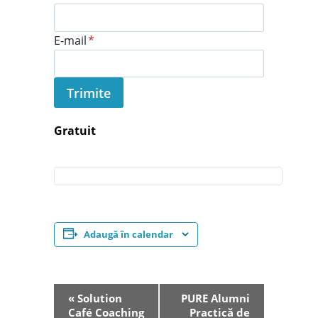
E-mail
*
Trimite
Gratuit
Adaugă în calendar
Navigare
«
Solution
PURE Alumni
Café Coaching
Practică de