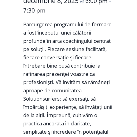
decembrie 8, 2025
6:00 pm
@
–
7:30 pm
Parcurgerea programului de formare
a fost începutul unei călătorii
profunde în arta coachingului centrat
pe soluții. Fiecare sesiune facilitată,
fiecare conversație și fiecare
întrebare bine pusă contribuie la
rafinarea prezenței voastre ca
profesioniști. Vă invităm să rămâneți
aproape de comunitatea
Solutionsurfers: să exersați, să
împărtășiți experiențe, să învățați unii
de la alții. Împreună, cultivăm o
practică ancorată în claritate,
simplitate și încredere în potențialul